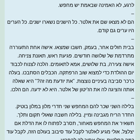
לרגע, לא האמינה שבאמת יש מחפש.
–
הם לא מצאו שם את אלטר. כל הישנים נשארו ישנים. כל הערים
היו ערים גם קודם.
–
בבית חולים אחר, בעמק, חשבו שמצאו. אישה אחת התעוררה
מתרדמת של שלושה חודשים. פגיעת ראש, תאונת צניחה.
אישה צעירה, בת שלושים, אמא לתאומים. הלכה לצנוח לכבוד
יום ההולדת כדי למצוא שוב הרפתקה. הכבלים הסתבכו. בעלה
כרכר סביבה בעיניים נוצצות. "את יודעת מה זה?" היא שאלה
אותה והציגה לה את הז'יטון של אלטר. היא לא ידעה. הם הלכו.
–
בלילה השני שכר להם המחפש שני חדרי מלון במלון בוטיק.
החדר הריח מגבינה ומיין. בלילה חשבה שאולי תקום ותלך.
תשאיר את המחפש מאחור, תסרב לפתוח לו את הדלת אם
יצלצל. אולי מגיע לאלטר לקבל עוד סיבוב בעולם הזה, לקבל עוד