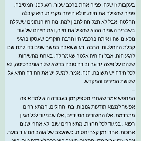
בעקבות זו שלה. פנייה אחת ברכב שכור, רגע לפני המסיבה.
פנייה שהצילה את חייה. זו לא הייתה מקריות. היא קיבלה
החלטה. אבל לא הצליחה להבין למה. מה היו הנתונים ששקלה
בשבריר השנייה ההוא שהציל את חייה, ואת חייהם של עוד
נוסעים שהיו איתה ברכב? היו הרבה חוקרים שעסקו ברגעי
קבלת ההחלטות. הרבה ידע ששאבה במשך שנים כדי לתת שם
לרגע הזה. אבל זה היה אלטר שאמר לה, באחת מהשיחות
שלהם על פיצה גרועה ובירה טובה בדשא של האוניברסיטה, לא
לכל חידה יש תשובה. הנה, אמר, למשל יש את החידה ההיא על
שלושת הנזירים והמקדש.
–
המחפש אמר שאחרי מספיק זמן בעבודה הוא למד איפה
אפשר למצוא תודעות גנובות. בתי החולים. המתעוררים
מתרדמת. אלו החשודים המיידיים, אלו שבניגוד לכל הגיון
רפואי, בניגוד לכל תחזית, מתעוררים שוב. לא אחרי שנים
ארוכות. אחרי זמן קצר יחסית. כשהעצב של אוהביהם עוד בוער.
אחרי זמן ארוך מדי, הסביר, העצב הוא כבר לא דלק טוב. הוא