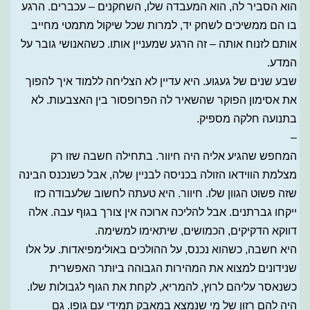
הוא הסביר לה, הוא המעבדה שלו, השחקנים – עכברים. הרגע
בו הם ממשיכים לשחק יד, למרות שכל שיקול מתמטי מחייב
אותם לזנוח אותה – זה הרגע שמעניין אותו. כשהאנושי גובר על
המדע.
שבע שנים של געגוע. היא עדיין לא הצליחה ללמוד איך להפוך
את אסימון הפוקר שהשאיר לה הפרופסור בין האצבעות. לא
בתנועה חלקה מספיק.
–
המחפש שהגיע אליה היה חיוור. בתחילה חשבה שזו רק
מצלמת הווידאו הזולה בכניסה לבניין שלה, אבל כשנכנס הבינה
שזה פשוט הגוון שלו. חיוור. היא טעתה לחשוב שלעבודה כזו
ייקחו גברתנים. אבל להליכה ארוכה אין צורך בגוף עבה. אלה
דווקא הדקיקים, הכמושים, שיתאימו למשימה.
היא חשבה, כשהוא נכנס, על ההולכים באולימפיאדות. על אלו
שנידונים למצוא את המהירות הגבוהה ביותר האפשרית
כשנאסר עליהם לרוץ, להמריא, לקחת את הגוף לגבולות שלו.
היה להם רזון של מי שנמצא במאבק תמידי עם גופו. גם