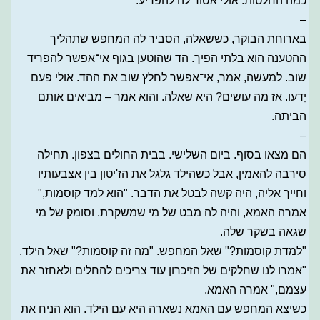
כמה החלטות. אולי אסור לה להפריע.
–
בארוחת הבוקר, כששאלה, הסביר לה המחפש שתהליך
ההטענה הוא בלתי הפיך. הד שהוטען בגוף אי־אפשר להפריד
שוב. למעשה, אמר, אי־אפשר לחלץ שוב את ההד. אולי פעם
יֵדעו. אז מה עושים? היא שאלה. והוא אמר – מביאים אותם
הביתה.
–
הם מצאו בסוף. ביום השלישי. בבית החולים בצפון. תחילה
סירבה להאמין, אבל כשהילד גלגל את הז'יטון בין אצבעותיו
וחייך אליה, היה קשה לבטל את הדבר. "הוא למד קוסמות,"
אמרה האמא, והיה לה מבט של מי שמשקרת. וסומק של מי
שגאה בשקר שלה.
"למדת קוסמות?" שאל המחפש. "מה זה קוסמות?" שאל הילד.
"אמרו לנו שחלקים של הזיכרון עוד צריכים להחלים ולאחזר את
עצמם," אמרה האמא.
כשיצא המחפש עם האמא נשארה היא עם הילד. הוא הניח את