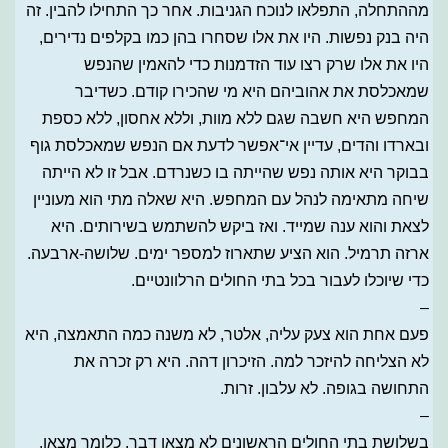
מההתחלה, התפלאו לנוכח הגניבות. אחר כך התחילו להבין. זה
היה בנק נפשות. היו את אלו שסחרו בהן כמו בקלפים נדירים,
היו את אלו שרק רצו עוד הזדמנות כדי להאמין שהנפש
שמאכלסת את אהוביהם היא מי שהכירו קודם. כשדיבר
המחפש היא חשבה שגם ללא מוות, וללא אחסון, ללא כספת
ובארדו והדים, עדיין אי־אפשר לדעת אם הנפש שמאכלסת גוף
בבוקר היא אותה נפש שהייתה בו כשנרדם. אבל זו לא הייתה
שיחה מתאימה לנהל עם המחפש. היא שאלה מתי הוא מעוניין
לצאת והוא ענה שמייד. ואז ביקש להשתמש בשירותים. היא
ארזה תרמיל. הוא הציע שתארוז למספר ימים. שלושה-ארבעה.
כדי שיוכלו לעבור בכל בתי החולים הרלוונטיים.
–
פעם אחת הוא צעק עליה, אלטר, לא משנה כמה התאמצה, היא
לא הצליחה להיזכר למה. הזיכרון דהה. היא רק זכרה את
התחושה בגופה. לא עלבון. זרות.
–
בשלושת בתי החולים הראשונים לא מצאו דבר. כלומר מצאו.