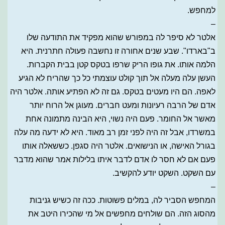
למחפש.
–
אלטר לא סיפר לה במפורש שהוא מפקיד את התודעה שלו
ב"בארדו". שבע שנים אחורה זו נחשבה פעולה חתרנית. היא
הלמה אותו. את גופו הריק שרפו בטקס קטן בבית הקברות.
העשן עלה מעלה אל תוך קולט עוצמתי כל כך שהריח לא הגיע
לאפה. הם היו מעטים בטקס. גם זה לא הפתיע אותה. אלטר היה
אדם של הרבה רעיונות ומעט חברים. מעוגן אל הרוח יותר
מאשר אל החומר. פעם היה נשוי, היא הבינה מתמונה אחת
במשרדו, אבל זה היה לפני זמן רב מאוד. היא לא ידעה מה עלה
בגורל האישה, או הנישואים. אלטר היה סגפן. כששאלה אותו
פעם אם לא חסר לו אדם לדבר איתו בלילות אמר שהוא מדבר
עם השקט. השקט יודע להקשיב.
–
המחפש הסביר לה, במלים פשוטות. ככה זה כשיש גניבות
מהסוג הזה. הם שולחים מחפשים אל מי שהכירו היטב את