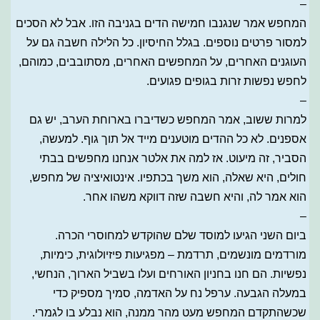
–
המחפש אמר שנגנבו חמישה הדים בגניבה הזו. אבל לא הסכים
למסור פרטים נוספים. בגלל החיסיון. כל הלילה חשבה גם על
העוגנים האחרים, על המחפשים האחרים, מסתובבים, כמוהם,
לחפש נפשות זרות בגופים פגועים.
–
למרות ששוב, אמר המחפש כשדיברו בארוחת הערב, יש גם
אספנים. לא כל ההדים מוטענים מייד אל תוך גוף. למעשה,
הסביר, זה מיעוט. אז למה את אלטר אנחנו מחפשים בבתי
חולים, היא שאלה, הוא משך בכתפיו. אינטואיציה של מחפש,
הוא אמר לה, והיא חשבה שזה דווקא משהו אחר.
–
ביום השני הגיעו למוסד שלם שהוקדש למחוסרי הכרה.
מורדמים מונשמים, תרדמת – מפגיעות פיזיולוגית, כימיות,
נפשיות. הם חנו בחניון האורחים ועלו בשביל הארוך, הנחשי,
במעלה הגבעה. ערפל נח על האדמה, סמיך מספיק כדי
שכשהתקדם המחפש מעט מהר ממנה, הוא נבלע בו לגמרי.