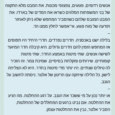
אנשים רדומים, פגועים, צפצופי מכונות. את המבט מלא התקווה
של בני המשפחות המלווים כשראו את המדים של בארדו. את
המבט המובס שלהם כשהסביר המחפש שלא ניתן לאחזר
תודעה של מוח פגוע. אי־אפשר לחלץ ממנו הד.
–
בלילה ישנו באכסניה. חדרים נפרדים. חדרי היחיד היו תפוסים
אז המחפש הזמין להם חדרים גדולים. היא קיבלה חדר המיועד
לשישה אנשים. שתי מיטות באמצע החדר, שתי מיטות
קומותיים. שירותים ומקלחת בסיסיים. שמיכת צמר. זה הזכיר
לה טיולים שנתיים. היו יותר מדי מיטות בחדר. היא לא הצליחה
לישון. כל הלילה שיחקה עם הז'יטון של אלטר. ניסתה לחשוב על
הגנב.
–
או יותר נכון על מי ששכר את הגנב. על רגע ההחלטה. מה הניע
את ההחלטה. אם נביט ברגעים המחוֹללים של ההחלטות,
הסביר אלטר, נבין את ההחלטות עצמן.