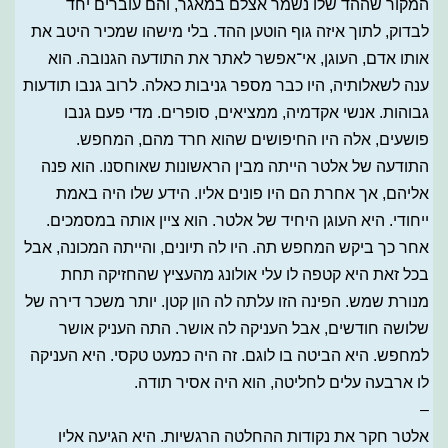
המקור שההד שלו נשמר אצלם במאגר, והם עוברים יחד
לבדוק, לתוך איזה גוף הוטען ההד. בלי מישהו שמכיר היטב את
אותו אדם, העוגן, אי־אפשר לאתר את התודעה הגנובה. הוא
ענה לשאלותיה, היו כבר מספר גניבות כאלה. לרוב גנבו תודעות
גבוהות. אנשי אקדמיה, ממציאים, סופרים. מדי פעם גנבו
פושעים, אלה היו החיפושים שהוא חרד מהם, המחפש.
התודעה של אלטר הייתה מבין הראשונות שאוחסנו. הוא פנה
אליהם, אך אחרת הם היו פונים אליו. הידע שלו היה באמת
ייחודי. היא העוגן היחיד של אלטר. הוא ציין אותה במסמכים.
אחר כך ביקש המחפש תה. היו לה תיונים, והייתה המכונה, אבל
בכל זאת היא קטפה לו עלי אולונג מהעציץ שהחזיקה תחת
מנורת שמש. הפינה הזו עלתה לה הון קטן. יותר משכר דירה של
שלושה חודשים, אבל העניקה לה אושר. התה העניק אושר
למחפש. היא הביטה בו לוגם. זה היה כמעט טקסי. היא העניקה
לו ארבעה עלים לחליטה, הוא היה אסיר תודה.
–
אלטר חקר את נקודות ההחלטה הרגשיות. היא הגיעה אליו