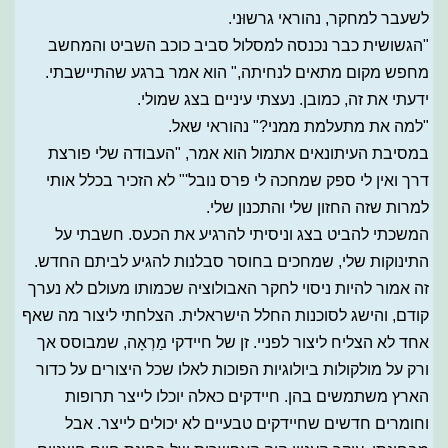
לשעבר למחקר, נהוראי גרשוּני.
"הגשושית כבר נכנסה למסלול סביב כוכב השביט והמחשב
מחפש מקום מתאים לנחיתה," הוא אמר ברגע שהתיישבתי.
ידעתי את זה, כמובן. נעצתי עיניים בצג שמולי.
"למה את מתעלמת ממני?" נהוראי שאל.
במסיבת העיתונאים אתמול הוא אמר, "העבודה שלי פורצת
דרך ואין לי ספק שמחכה לי פרס נובל'" לא הזכיר בכלל אותי
למרות שזה החזון שלי והתכנון שלי.
המשכתי להביט בצג וניסיתי להרגיע את הכעס. חשבתי על
התינוקות שלי, שמחכים בחוסר סבלנות להגיע לביתם החדש.
זה אמור להיות ניסוי לחקר האבולוציה שכמותו מעולם לא נערך
קודם, והישג לסוכנות החלל הישראלית. הצלחתי ליצור מה שאף
אחד לא הצליח ליצור לפניי. זן של חיידקי מַרְאָה, שמבוסס אך
ורק על מולקולות ביולוגיות הפוכות לאלו שכל היצורים על כדור
הארץ משתמשים בהן. חיידקים כאלה יוכלו לייצר תרופות
וחומרים חדשים שחיידקים טבעיים לא יכולים לייצר. אבל