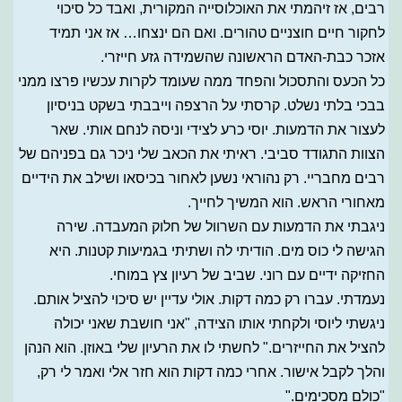
רבים, אז זיהמתי את האוכלוסייה המקורית, ואבד כל סיכוי
לחקור חיים חוצניים טהורים. ואם הם ינצחו… אז אני תמיד
אזכר כבת-האדם הראשונה שהשמידה גזע חייזרי.
כל הכעס והתסכול והפחד ממה שעומד לקרות עכשיו פרצו ממני
בבכי בלתי נשלט. קרסתי על הרצפה וייבבתי בשקט בניסיון
לעצור את הדמעות. יוסי כרע לצידי וניסה לנחם אותי. שאר
הצוות התגודד סביבי. ראיתי את הכאב שלי ניכר גם בפניהם של
רבים מחבריי. רק נהוראי נשען לאחור בכיסאו ושילב את הידיים
מאחורי הראש. הוא המשיך לחייך.
ניגבתי את הדמעות עם השרוול של חלוק המעבדה. שירה
הגישה לי כוס מים. הודיתי לה ושתיתי בגמיעות קטנות. היא
החזיקה ידיים עם רוני. שביב של רעיון צץ במוחי.
נעמדתי. עברו רק כמה דקות. אולי עדיין יש סיכוי להציל אותם.
ניגשתי ליוסי ולקחתי אותו הצידה, "אני חושבת שאני יכולה
להציל את החייזרים." לחשתי לו את הרעיון שלי באוזן. הוא הנהן
והלך לקבל אישור. אחרי כמה דקות הוא חזר אלי ואמר לי רק,
"כולם מסכימים."