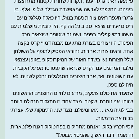
פי מאה ראינו גרגרי עפר, ונקודות שחורות קטנות מתרוצצות
ביניהם. החלפתי לעדשה שמאפשרת הגדלה של פי אלף. בין
גרגרי העפר ראינו צורות נעות בנוזל. היו כאלה סגלגלים עם
ריסים זעירים שיצאו סביב כל ההיקף. היו קוביות מושלמות עם
משהו דמוי קפלים בפנים, ושמונה שוטונים שיוצאים מכל
הפינות. היו יצורים בצורת מתג עם מבנה דמויי קרס בקצה
אחד. וראינו צורות אחרות. נהוראי הפסיק לתופף על השולחן.
שלל הצורות נעו בשדה האור של המיקרוסקופ באופן עצמאי,
מלבד המתגים עם הקרס שנראה שתפסו טרמפ על הקוביות
עם השוטונים. ואז, אחד היצורים הסגלגלים נחלק לשניים. לא
היה לנו ספק.
שמעתי את כולם צועקים, מריעים לחיים החוצניים הראשונים
שזוהו. אני נותרתי שקטה. מצד אחד, זו התגלית הגדולה ביותר
בביולוגיה מאז… מאז ומעולם. מצד שני, התינוקות שלי. עצרתי
בכוח את הדמעות.
יוסי הכריז בקול, "אנחנו מתחילים בפרוטוקול הגנה פלנטארית.
זה אומר, דבר ראשון, שהניסוי מבוטל!"