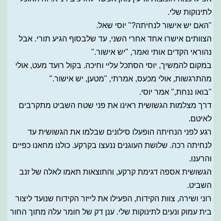
לתינוקות שלי.
"האם יש אישור לנחיתה?" יוסי שאל.
הצוותים אישרו אחד אחרי השני, עד שלבסוף הגיע תורי. אבל
נהוראי הקדים אותי ואמר, "יש אישור."
במקום להמשיך, יוסי הסתכל עליי וחיכה. בקול רועד מעט, אולי
מהתרגשות, אולי מכעס, אמרתי, "מטען, יש אישור."
"בואו ננחת," אמר יוסי.
דרך מצלמות הגשושית ראינו את פני שטח השביט מתקרבים
לאיטם.
רגע לפני הנחיתה הופעלו סילונים שבלמו את הגשושית עד
לנחיתה רכה. שלושת העוגנים ננעצו בקרקע. כולנו מחאנו כפיים
והרענו.
הגשושית אספה דגימת קרקע, והתוצאות תאמו לאלה של זנב
השביט.
רוני ושירה, צוות הקידוח, הפעילו את לייזר הקידוח שנועד ליצור
בית עמוק ונעים לתינוקות שלי. ענן דק של חומר עלה מתוך החור