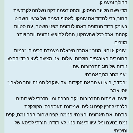
ההולך ומעמיק.
מדי פעם הלייזר הפסיק, ומחט דגימה דקה נשלחה לקרקעית
החור, כדי למדוד את עומקו ולאסוף דגימה של גרעין השביט.
בעומק רדוד הנתונים תאמו לנתונים מפני השטח, עם סטיות
קטנות. אבל ככל שהעמקנו, החלו להופיע נתונים יותר ויותר
מוזרים.
"עומק 8 וחצי מטר," אמרה מיכאלה מעמדת הכימיה. "רמות
החומרים האורגניים הולכות ועולות. אני מציעה לעצור כדי לבצע
ניתוח של סוג התרכובות שם."
"אני מסכימה," אמרתי.
"בסדר, בואו נעצור את הקידוח, עד שנקבל תמונה יותר מלאה,"
יוסי אמר.
ידעתי שניתוח התרכובות ייקח הרבה זמן. הלכתי לשירותים.
הלכתי להכין קפה וגיליתי שמכונת האספרסו מקולקלת.
פתחתי את הארונית והצצתי פנימה. קפה שחור, קפה נמס, קפה
נמס בטעם וניל. עיוויתי את פניי. לא תודה. חזרתי לכיסא שלי
וחיכיתי.