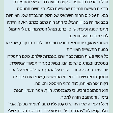
הדלת. הדלת הכסופה שיקפה בבואה דהויה שלי והתמקדתי
בדמות האישה הנמוכה שהופיעה מולי. תג השם התנוסס
בגאווה על כיס החזה השמאלי של חלוק המעבדה שלי. האותיות
בבבואה היו בכיוון הרגיל, כי התג היה כתוב בכתב ראי. זו הייתה
מתנה קטנה וכיפית שיוסי בהנו, מנהל המשימה, נתן לי אתמול
לפני מסיבת העיתונאים.
נשמתי עמוק, פתחתי את הדלת ונכנסתי לחדר הבקרה, שנמצא
במטה התעשייה האווירית.
כל אנשי ונשות הצוות כבר ישבו בעמדות שלהם. כולם התמקדו
במסכים ובמתגים שלפניהם, במעקב אחרי תפקוד הגשושית.
יוסי עמד במרכז החדר והביט על המסך הגדול שתלוי על הקיר.
המסך הראה שידור וידאו חי מהגשושית, שנמצאת רק כמה
דקות-אור מאיתנו, לצד נתוני המסלול והטיסה.
הוא הסתובב והביט בי כשנכנסתי, חייך, אמר "נעמי, הגעת
בזמן", והסתובב חזרה למסך.
מעל העמדה שלי היה שלט קטן עליו כתוב "מומחי מטען", אבל
כולם קראו לה "עמדת הבִּיוֹ". בכיסא לידי כבר ישב השותף שלי