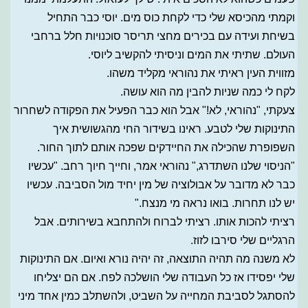
וקמתי מהכיסא שלי כדי לקחת כוס מים. יוסי כבר התחיל
בשיחת ועידה עם בכירים מחצי תריסר סוכנויות חלל ברחבי
העולם. שתיתי את המים וניסיתי להקשיב ליוסי.
מזווית העין ראיתי את נהוראי מקליד משהו.
לקח לי כמה שניות להבין מה הוא עושה.
צעקתי, "נהוראי, לא!" אבל הוא כבר הפעיל את הפקודה לשחרור
התינוקות שלי לטבע. ראינו בשידור החי מהגשושית איך
השפופרת שהכילה את החיידקים שפכה אותם לתוך החור.
"הניסוי שלנו השתדרג," נהוראי אמר, וחייך חיוך רחב. "עכשיו
כבר לא מדובר על אבולוציה של מין יחיד מול הסביבה. עכשיו
יש לנו תחרות. בואו נראה מי מנצח."
רציתי להכות אותו. רציתי לברוח ולהתחבא בשירותים. אבל
הרגליים שלי סירבו לזוז.
לא משנה מה תהיה התוצאה, זה יהיה נורא ואיום. אם התינוקות
שלי יפסידו אז כל העבודה שלי הושלכה לפח. אם הם יצליחו
להסתגל לסביבת המחייה על השביט, ולהשתלב כמין אחד מיני