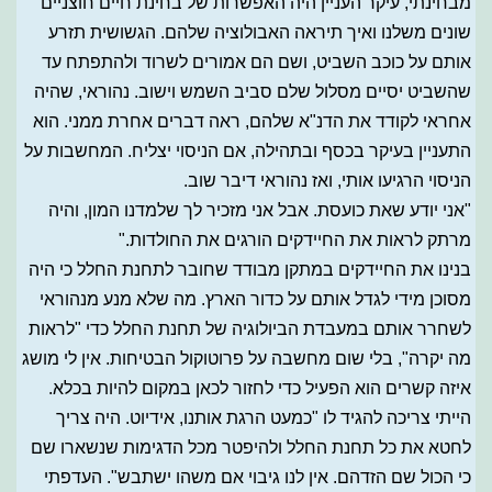
מבחינתי, עיקר העניין היה האפשרות של בחינת חיים חוצניים
שונים משלנו ואיך תיראה האבולוציה שלהם. הגשושית תזרע
אותם על כוכב השביט, ושם הם אמורים לשרוד ולהתפתח עד
שהשביט יסיים מסלול שלם סביב השמש וישוב. נהוראי, שהיה
אחראי לקודד את הדנ"א שלהם, ראה דברים אחרת ממני. הוא
התעניין בעיקר בכסף ובתהילה, אם הניסוי יצליח. המחשבות על
הניסוי הרגיעו אותי, ואז נהוראי דיבר שוב.
"אני יודע שאת כועסת. אבל אני מזכיר לך שלמדנו המון, והיה
מרתק לראות את החיידקים הורגים את החולדות."
בנינו את החיידקים במתקן מבודד שחובר לתחנת החלל כי היה
מסוכן מידי לגדל אותם על כדור הארץ. מה שלא מנע מנהוראי
לשחרר אותם במעבדת הביולוגיה של תחנת החלל כדי "לראות
מה יקרה", בלי שום מחשבה על פרוטוקול הבטיחות. אין לי מושג
איזה קשרים הוא הפעיל כדי לחזור לכאן במקום להיות בכלא.
הייתי צריכה להגיד לו "כמעט הרגת אותנו, אידיוט. היה צריך
לחטא את כל תחנת החלל ולהיפטר מכל הדגימות שנשארו שם
כי הכול שם הזדהם. אין לנו גיבוי אם משהו ישתבש". העדפתי