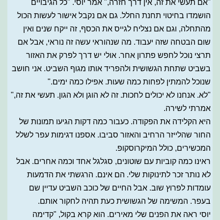
"אם תעשי את זה, אין דרך חזרה," אמר יוסי. "כל הגיבויים
הושמדו בחיטוי תחנת החלל. גם אם נקבל אישור לעשות הכול
מהתחלה, וגם אם נצליח לגייס את הכסף, זה ייקח שנים ואין
שום הבטחה שזה יעבוד. מה שנהוראי עשה זה נוראי, אבל אם
תרצי נוכל לחפש פתרון אחר. אולי יש דרך לפרק את האזור
בשביט שתחת הגשושית ולהפריד אותו מגוף השביט. אני חושב
שנוכל להמתין לפחות כמה שעות. אפילו כמה ימים."
"לא. אנחנו לא יכולים לחכות. זה לא הוגן ולא הגון. תעשי את זה,"
אמרתי לשירה.
היא הקלידה את הפקודה. כעבור כמה דקות הגיעו תמונות של
החור שהלייזר הרחיב והאזור סביבו. אספנו דגימות עפר לשלל
המכשירים, כולל המיקרוסקופ.
ראינו כמה קוביות עם שוטונים, סגלגל אחד וכמה אחרים. אבל
לא נותר זכר לתינוקות שלי. הם אינם. הרגשתי את הדמעות
עומדות לפרוץ שוב. אבל החיים של כוכב השביט עדיין שם
בעפר. המשימה של הגשושית כעת תהיה לחקור אותם.
יוסי ראה את הפנים שלי מאירים. הוא קרא בקול, "קדימה