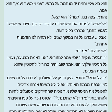
הוא בא אליי והניח יד מנחמת על כתפי. "אני מצטער נעמי," הוא
אמר.
נהוראי צפה בנו. "למה?" הוא שאל.
"אי־אפשר לפתוח את השפופרת עכשיו. יש שם חיים. אי אפשר
לפגוע בהם," אמרתי בקול רועד.
"אבל… עבדנו על זה במשך שנים. לא תהיה לנו הזדמנות
אחרת."
"אני יודעת," אמרתי.
"זו תגלית ענקית!" יוסי אמר לנהוראי. "אני באמת מצטער, נעמי,
על הניסוי שלך." הוא אמר שוב והיה ברור לי לחלוטין שהוא
באמת הצטער.
"זין על הכול!" נהוראי צעק ודפק על השולחן. "עבדנו על זה שנים.
למי אכפת מכמה תאים?! אפילו לא תאים! אנחנו צריכים
להפעיל את הניסוי שלי! איך נוכיח שהחיידקים מסוגלים לחיות
ולהתרבות לפי הדנ"א שתכננתי?". הכעס ניכר על פניו וחשבתי
שהוא הולך לצאת בסערה החוצה כמו שהוא עשה עשרות
פעמים כשהוא לא הסכים איתי. שילך לעזאזל. התעלמתי ממנו