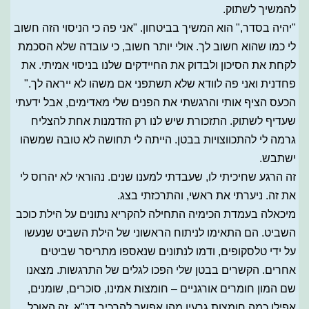
להמשיך לשתוק.
"יהיה בסדר," הוא המשיך בביטחון. "אני פה כי הניסוי הזה חשוב
לי כמו שהוא חשוב לך. אולי יותר חשוב, כי עובדה שלא הסכמת
לקחת את הסיכון ולבדוק את החיידקים שלנו בניסוי אמיתי. את
פחדנית ואני פה לוודא שלא תשתפני אם משהו לא ייראה לך."
הכעס הציף אותי והרגשתי את הפנים שלי מאדימים, אבל ידעתי
שעדיף לשתוק. התזכורת שיש לנו רק הזדמנות אחת להצליח
גרמה לי להתכווצויות בבטן. הייתה לי תחושה לא טובה שמשהו
ישתבש.
זה הרגע שחיכיתי לו, שעבדתי למענו שנים. נהוראי לא יהרוס לי
את זה. ניערתי את ראשי, והתרכזתי בצג.
מיכאלה בעמדת הכימיה התחילה להקריא נתונים על הילת כוכב
השביט. הם התאימו לניתוח הראשוני של הילת השביט שנעשו
על ידי טלסקופים, ודמו לנתונים שנאספו מתריסר שביטים
אחרים. הקשרים בבטן שלי הפכו לגלים של התרגשות. מצאנו
שם המון חומרים אורגניים – חומצות אמינו, סוכרים, שומנים,
אפילו כמה חומצות גרעין מהן אפשר להרכיב דנ"א. זה האוכל