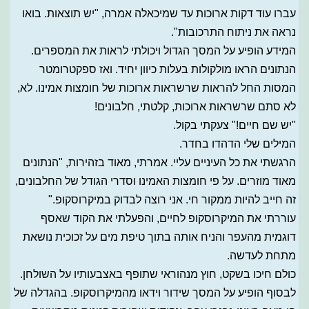
עברו עוד דקות ארוכות עד שמיכאלה אמרה, "יש תוצאות. בואו
נראה את ניתוח התרכובות".
המידע הופיע על המסך הגדול ויכולתי לראות את המספרים.
הנתונים הראו מולקולות בעלות כיוון יחיד. ואז ספקטרומטר
המסות החל להראות שרשראות ארוכות של חומצות אמינו. לא,
לא סתם שרשראות ארוכות, קלטתי, חלבונים!
"יש שם חיים!" צעקתי בקול.
המילים שלי הדהדו בחדר.
הרגשתי את כל העיניים עליי. אמרתי, מאוד בזהירות, "הנתונים
מאוד מוזרים. על פי חומצות האמינו וסדרי הגודל של החלבונים,
זה חייב להיות ממקור חי. אני רוצה לבדוק במיקרוסקופ."
עוררתי את המיקרוסקופ לחיים, והפעלתי את הקוד שאסף
דוגמית מהעפר והניח אותה בתוך טיפת מים על זכוכית נושאת
מתחת לעדשה.
כולם חיכו בשקט, חוץ מנהוראי שתופף באצבעותיו על השולחן.
לבסוף הופיע על המסך שידור וידאו מהמיקרוסקופ. בהגדלה של