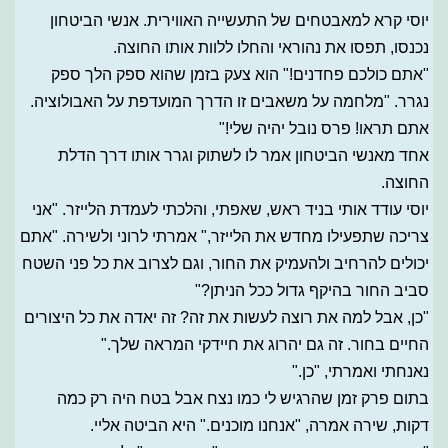
יוסי קרא למאבטחים של התעשייה האווירית. אנשי הביטחון
נכנסו, תפסו את נהוראי והחלו ללוות אותו החוצה.
"אתם כולכם פחדנים!" הוא צעק בזמן שהוא ספק הלך ספק
נגרר. "מלחמה על משאבים זו הדרך המועדפת על האבולוציה.
אתם תראו! פרס נובל יהיה שלי!"
אחד מאנשי הביטחון אמר לו לשתוק וגרר אותו דרך הדלת
החוצה.
יוסי עודד אותי בניד ראש, שאפתי, והלכתי לעמדת הלייזר. "אני
צריכה שתפעילו מחדש את הלייזר," אמרתי לרוני ולשירה. "אתם
יכולים להרחיב ולהעמיק את החור, וגם לצרוב את כל פני השטח
סביב החור בהיקף גדול ככל הניתן?"
"כן, אבל למה את רוצה לעשות את זה? זה יאדה את כל היצורים
החיים בחור. זה גם יהרוג את חיידקי המראה שלך."
נאנחתי ואמרתי, "כן."
בתום פרק זמן שהרגיש לי כמו נצח אבל בטח היה רק כמה
דקות, שירה אמרה, "אנחנו מוכנים." היא הביטה אליי.