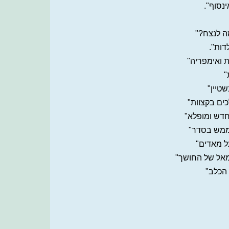
נסוף".
ה לנצח?"
דות".
ת ואימפריה"
"
טיין"
ים בקצוות"
חדש ומופלא"
 ממש בסדר"
ל מאדים"
אל של החושך"
הכלב"