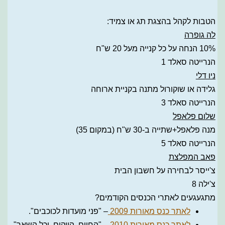
הטבות לקהל בהצגת תג או צמיד:
לה גופרה
10% הנחה על כל קנייה מעל 20 ש"ח
הנרייטה סאלד 1
ניו דלי
גלידה או שוקורול מתנה בקניית ארוחה
הנרייטה סאלד 3
שלום פלאפל
מנה פלאפל+שתייה ב-30 ש"ח (במקום 35)
הנרייטה סאלד 5
פאב המפלצת
צ'ייסר לבחירה על חשבון הבית
צ'ילה 8
מתגעגעים לאתרי הכנסים הקודמים?
לאתר כנס מאורות 2009
– "פני מועדות לכוכבים".
לאתר כנס מאורות 2010
– "החיים, הייקום, וכל השאר".