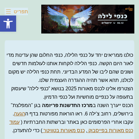
מאורות
Skip
תפריט
to
פתח סרגל
content
2025
כולנו ממריאים יחד על כנפי הלילה, כנפי החלום שהן עדינות מדי
לאור היום הקשה. כנפי הלילה לוקחות אותנו לעולמות חדשים
ושונים שהם ליבו של המדע הבדיוני. תחת כנפי הלילה יש מקום
לכולנו, תהא אשר תהיה ההגדרה העצמית שלנו.
הצטרפו אלינו לכנס מאורות 2025 בנושא ”כנפי לילה” שיעסוק
בתעופה על כנפיים מוחשיות ועל כנפי הדמיון.
הכנס ייערך השנה ב
מרכז החדשנות פריזמה
בגן "המפלצת"
בירושלים, רחוב צ'ילה 6. ראו הוראות מפורטות בדף ה
הגעה
.
עקבו אחרי הפרסומים כאן באתר וברשתות החברתיות (
עמוד
כנס מאורות בפייסבוק
,
כנס מאורות בטוויטר
) כדי להתעדכן.