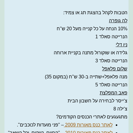
הטבות לקהל בהצגת תג או צמיד:
לה גופרה
10% הנחה על כל קנייה מעל 20 ש"ח
הנרייטה סאלד 1
ניו דלי
גלידה או שוקורול מתנה בקניית ארוחה
הנרייטה סאלד 3
שלום פלאפל
מנה פלאפל+שתייה ב-30 ש"ח (במקום 35)
הנרייטה סאלד 5
פאב המפלצת
צ'ייסר לבחירה על חשבון הבית
צ'ילה 8
מתגעגעים לאתרי הכנסים הקודמים?
לאתר כנס מאורות 2009
– "פני מועדות לכוכבים".
לאתר כנס מאורות 2010
– "החיים, הייקום, וכל השאר".