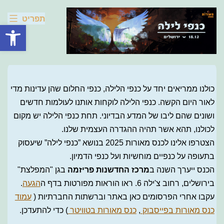
מאורות
Skip
תפריט
to
פתח סרגל
content
2025
כולנו ממריאים יחד על כנפי הלילה, כנפי החלום שהן עדינות מדי
לאור היום הקשה. כנפי הלילה לוקחות אותנו לעולמות חדשים
ושונים שהם ליבו של המדע הבדיוני. תחת כנפי הלילה יש מקום
לכולנו, תהא אשר תהיה ההגדרה העצמית שלנו.
הצטרפו אלינו לכנס מאורות 2025 בנושא ”כנפי לילה” שיעסוק
בתעופה על כנפיים מוחשיות ועל כנפי הדמיון.
הכנס ייערך השנה ב
מרכז החדשנות פריזמה
בגן "המפלצת"
בירושלים, רחוב צ'ילה 6. ראו הוראות מפורטות בדף ה
הגעה
.
עקבו אחרי הפרסומים כאן באתר וברשתות החברתיות (
עמוד
כנס מאורות בפייסבוק
,
כנס מאורות בטוויטר
) כדי להתעדכן.