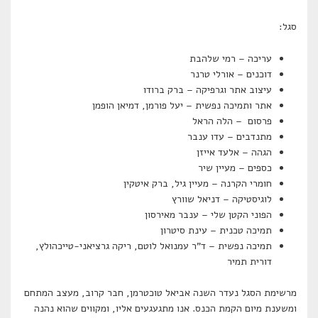
סגל:
עריכה – רמי שלהבת
דוכנים – אורלי טרנר
עיצוב אתר וגרפיקה – ברק ברודו
אתר ותמיכה נפשית – יעל פורמן, דמיאן הופמן
פרסום – הלה הראל
מתנדבים – עדו ענבר
הגהה – אלעד אייזן
כספים – מעיין שיר
חומרי הקרנה – מעיין גיל, ברק איטקין
לוגיסטיקה – דניאל שוורץ
הפוני הקטן שלי – ענבר מאירסון
תמיכה טכנית – עינת סיטרון
תמיכה נפשית – ד"ר עמנואל לוטם, ריקה גרציאני-טייכהולץ,
דורית תמיר
מרשימת הסגל נעדר השנה אביאל טוכטרמן, חבר קרוב, מעצב המתחם
ומשענת מיום הקמת הכנס. אנו מתגעגעים אליו, ומקווים שהוא נהנה