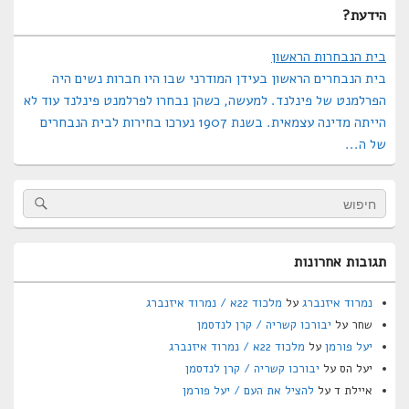
הידעת?
בית הנבחרות הראשון
בית הנבחרים הראשון בעידן המודרני שבו היו חברות נשים היה
הפרלמנט של פינלנד. למעשה, כשהן נבחרו לפרלמנט פינלנד עוד לא
הייתה מדינה עצמאית. בשנת 1907 נערכו בחירות לבית הנבחרים
של ה...
arch
Search
for:
תגובות אחרונות
נמרוד איזנברג
על
מלכוד 22א / נמרוד איזנברג
שחר
על
יבורכו קשריה / קרן לנדסמן
יעל פורמן
על
מלכוד 22א / נמרוד איזנברג
יעל הס
על
יבורכו קשריה / קרן לנדסמן
איילת ד
על
להציל את העם / יעל פורמן