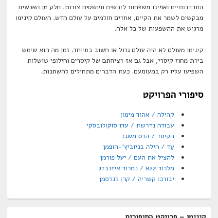
התנדבותיים ואפילו משפחות לובשים ופושטים צורות. חלק מן האנשים
מבקשים לשמר את הקיים, אחרים חולמים על עולם חדש. העולם קינימו
מרגיש את ההשפעות של כל אלה.
קינימו מעולם לא היה עולם גדול או חשוב במיוחד. זמן מה הוא שימש
בירת מחוז קיסרי, אבל גם אז רציחתם של קיסרים וחילופי שושלות
השפיעו עליו רק במעומעם. כעת הדברים מתחילים להשתנות.
סיפורי הפרויקט
קהילה / אהוד מימון
עבודה נדרשת / עדו סוקולובסקי
הקיסר / הדס משגב
עַד / הילה בניוביץ'-הופמן
להציל את העם / יעל פורמן
מלכוד 22א / נמרוד איזנברג
יבורכו קשריה / קרן לנדסמן
Primary
קינימו – פרויקט הסיפורים