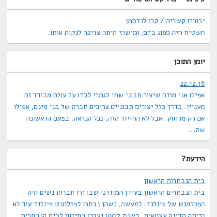
Sidebar
Widget
יבורכו קשריה / קרן לנדסמן
Area
השטיח היה ספוג בדם, ומישהי היתה צריכה לנקות אותו.
יומן התוכן
22.12.16
אפילו אני מודה שיצור תבוני שחי לגמרי לבדו על עולם מבודד זה
מעניין. בדרך כלל יצורים תבוניים צריכים חברה של בני מינם, אפילו
אם רק מרחוק. אבל לא החייזר הזה, ככל הנראה. בפעם הראשונה
שה...
הידעת?
בית הנבחרות הראשון
בית הנבחרים הראשון בעידן המודרני שבו היו חברות נשים היה
הפרלמנט של פינלנד. למעשה, כשהן נבחרו לפרלמנט פינלנד עוד לא
הייתה מדינה עצמאית. בשנת 1907 נערכו בחירות לבית הנבחרים